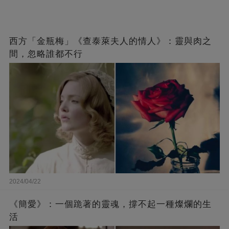
西方「金瓶梅」《查泰萊夫人的情人》：靈與肉之
間，忽略誰都不行
2024/04/22
《簡愛》：一個跪著的靈魂，撐不起一種燦爛的生
活