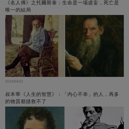
《名人傳》之托爾斯泰：生命是一場虛妄，死亡是
唯一的結局
2024/04/22
叔本華《人生的智慧》：「內心不幸」的人，再多
的物質都拯救不了