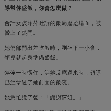
導幫你盛飯，你會怎麼做？
會計女孩萍萍吐訴的飯局尷尬場面，被
贊上了熱門。
她們部門出差吃飯時，剛坐下一小會，
領導就起身準備盛飯。
萍萍一時愣住，
等她反應過來時，領導
已經拿過了她前面的飯碗。
她急忙說了聲：「謝謝薛姐。」