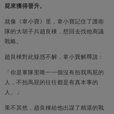
屁來獲得晉升。
就像《韋小寶》里，韋小寶記住了護衛
隊的大胡子兵趙良棟，想回去找他商議
戰略。
趙良棟對此疑惑不解，韋小寶解釋說：
「你是軍隊里唯一一個沒有拍我馬屁的
人，不拍馬屁的往往都是有真本事的
人。」
果不其然，趙良棟給他出謀了精湛的戰