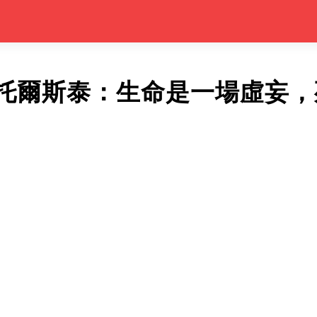
托爾斯泰：生命是一場虛妄，