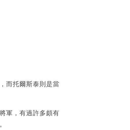
，而托爾斯泰則是當
將軍，有過許多頗有
。