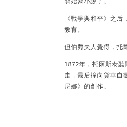
開始寫小說了。
《戰爭與和平》之后
教育。
但伯爵夫人覺得，
托
1872年，托爾斯泰
走，最后撞向貨車自
尼娜》的創作。