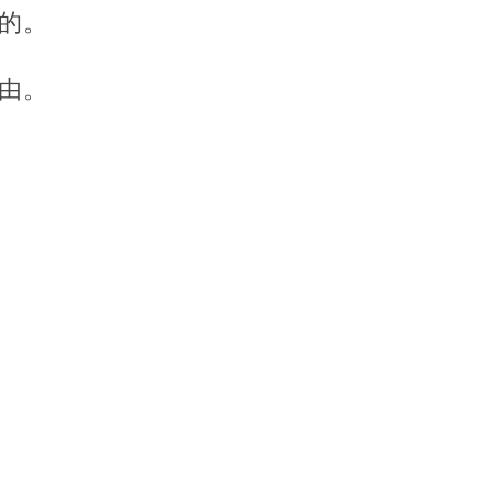
的。
由。