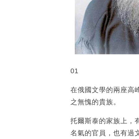
01
在俄國文學的兩座高
之無愧的貴族。
托爾斯泰的家族上，
名氣的官員，也有過