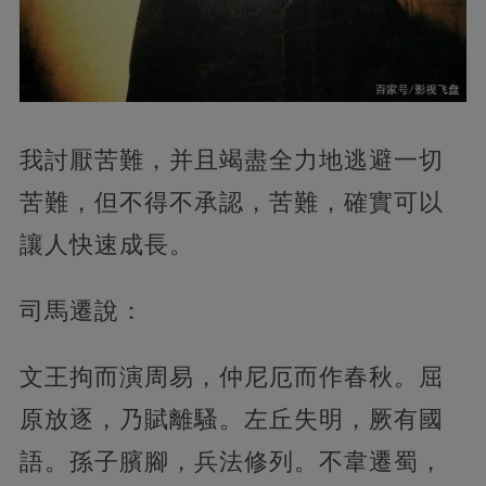
我討厭苦難，
并且竭盡全力地逃避一切
苦難，但不得不承認，苦難，確實可以
讓人快速成長。
司馬遷說：
文王拘而演周易，仲尼厄而作春秋。屈
原放逐，乃賦離騷。左丘失明，厥有國
語。孫子臏腳，
兵法修列。不韋遷蜀，