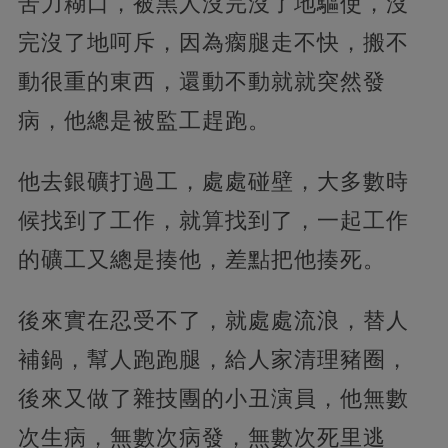
苦力糊口，被黑人沒完沒了地驅使，沒
完沒了地呵斥，因為瘸腿走不快，搬不
動很重的東西，還動不動就就突然發
病，他總是被監工趕跑。
他去銀礦打過工，處處碰壁，大多數時
候找到了工作，就算找到了，一起工作
的礦工又總是揍他，差點把他揍死。
後來實在忍受不了，就處處流浪，替人
補鍋，幫人跑跑腿，給人家清理豬圈，
後來又做了雜技團的小丑演員，他無數
次生病，無數次病發，無數次死里逃