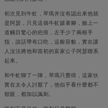
初次見到牛虻，琴瑪并沒有認出來他就
是阿瑟，只見這個牛虻跛著腳，臉上一
道觸目驚心的疤痕，左手少了兩根手
指，說話帶有口吃，這般容貌，實在讓
人沒法將他和當初的富家公子阿瑟聯系
起來。
和牛虻聊了一陣，琴瑪只覺得，這家伙
實在太令人討厭了，他似乎看什麼都不
順眼，都加以諷刺。