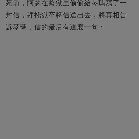
死前，阿瑟在監獄里偷偷給琴瑪寫了一
封信，拜托獄卒將信送出去，將真相告
訴琴瑪，信的最后有這麼一句：