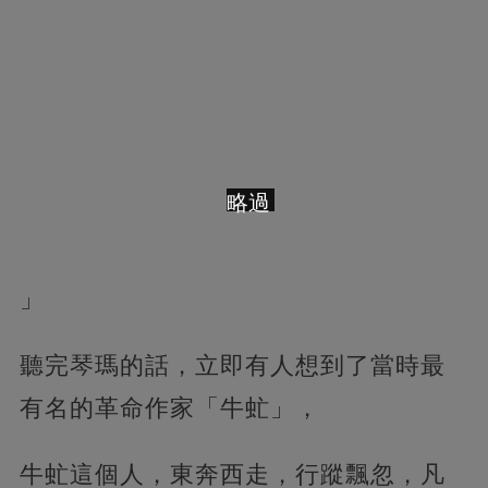
略過
」
聽完琴瑪的話，立即有人想到了當時最
有名的革命作家「牛虻」，
牛虻這個人，東奔西走，行蹤飄忽，凡