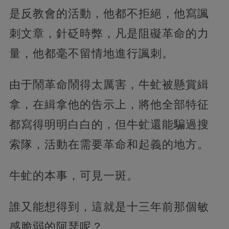
是反教會的活動，他都不拒絕，他寫諷
刺文章，針砭時弊，凡是阻礙革命的力
量，他都毫不留情地進行諷刺。
由于鬧革命鬧得太厲害，牛虻被懸賞緝
拿，在緝拿他的告示上，將他全部特征
都寫得明明白白的，但牛虻還能騙過搜
索隊，活動在需要革命和起義的地方。
牛虻的本事，可見一斑。
誰又能想得到，這就是十三年前那個敏
感脆弱的阿瑟呢？