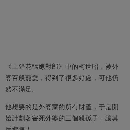
《上錯花轎嫁對郎》中的柯世昭，被外
婆百般寵愛，得到了很多好處，可他仍
然不滿足。
他想要的是外婆家的所有財產，于是開
始計劃著害死外婆的三個親孫子，讓其
后繼無人。