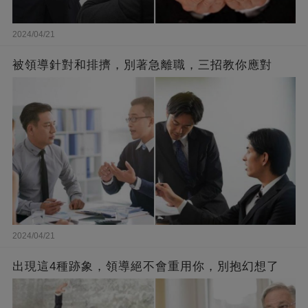
2024/04/21
被領導針對和排擠，別著急離職，三招教你應對
2024/04/21
出現這4種跡象，領導絕不會重用你，別抱幻想了