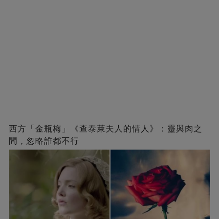
西方「金瓶梅」《查泰萊夫人的情人》：靈與肉之
間，忽略誰都不行