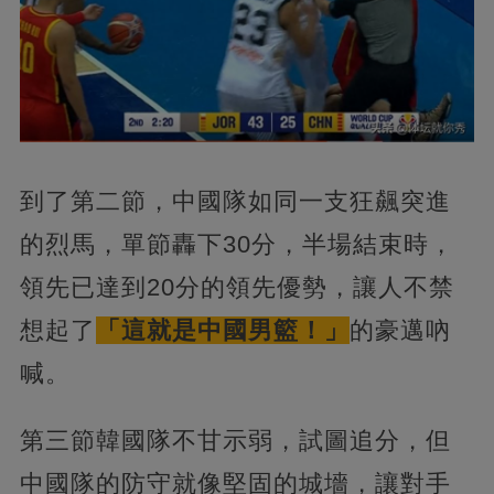
到了第二節，中國隊如同一支狂飆突進
的烈馬，單節轟下30分，半場結束時，
領先已達到20分的領先優勢，讓人不禁
想起了
「這就是中國男籃！」
的豪邁吶
喊。
第三節韓國隊不甘示弱，試圖追分，但
中國隊的防守就像堅固的城墻，讓對手