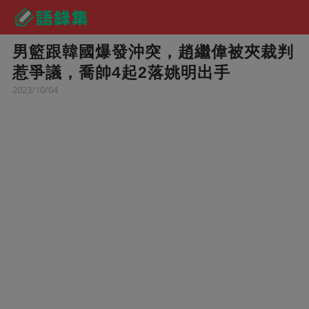
男籃跟韓國爆發沖突，趙繼偉被夾裁判
惹爭議，喬帥4起2落姚明出手
2023/10/04