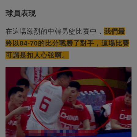
球員表現
在這場激烈的中韓男籃比賽中，
我們最
終以84-70的比分戰勝了對手，這場比賽
可謂是扣人心弦啊。