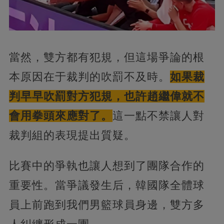
當然，雙方都有犯規，但這場爭論的根
本原因在于裁判的吹罰不及時。
如果裁
判早早吹罰對方犯規，也許趙繼偉就不
會用拳頭來應對了。
這一點不禁讓人對
裁判組的表現提出質疑。
比賽中的爭執也讓人想到了團隊合作的
重要性。當爭議發生后，韓國隊全體球
員上前跑到我們男籃球員身邊，雙方多