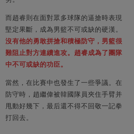
而趙睿則在面對眾多球隊的逼搶時表現
堅定果斷，成為男籃不可或缺的硬漢。
沒有他的勇敢拼搶和積極防守，男籃很
難阻止對方連續進攻。趙睿成為了團隊
中不可或缺的功臣。
當然，在比賽中也發生了一些爭議。在
防守時，趙繼偉被韓國隊員夾住手臂并
甩動好幾下，最后還不得不回敬一記拳
打回去。