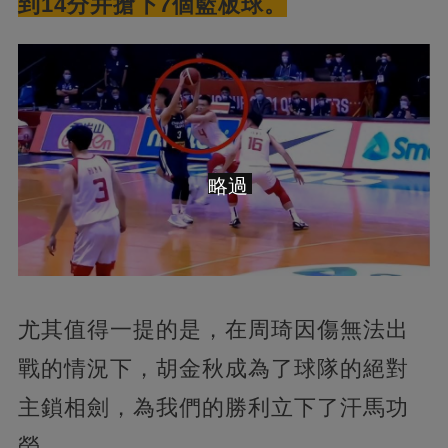
到14分并搶下7個籃板球。
略過
尤其值得一提的是，在周琦因傷無法出
戰的情況下，胡金秋成為了球隊的絕對
主鎖相劍，為我們的勝利立下了汗馬功
勞。