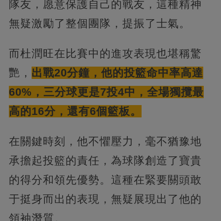
隊友，愿意保護自己的戰友，這種精神
無疑激勵了整個團隊，提振了士氣。
而杜潤旺在比賽中的進攻表現也堪稱驚
艷，
出戰20分鐘，他的投籃命中率高達
60%，三分球更是7投4中，全場獨攬最
高的16分，還有6個籃板。
在關鍵時刻，他不懼壓力，毫不猶豫地
承擔起投籃的責任，為球隊創造了寶貴
的得分和領先優勢。這種在緊要關頭敢
于挺身而出的表現，無疑展現出了他的
領袖潛質。