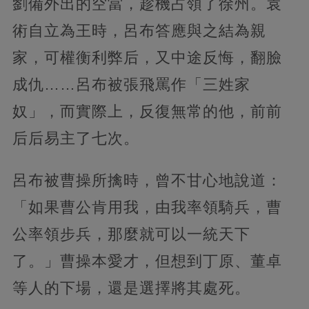
劉備外出的空當，趁機占領了徐州。袁
術自立為王時，呂布答應與之結為親
家，可權衡利弊后，又中途反悔，翻臉
成仇……呂布被張飛罵作「三姓家
奴」，而實際上，反復無常的他，前前
后后易主了七次。
呂布被曹操所擒時，曾不甘心地說道：
「如果曹公肯用我，由我率領騎兵，曹
公率領步兵，那麼就可以一統天下
了。」曹操本愛才，但想到丁原、董卓
等人的下場，還是選擇將其處死。