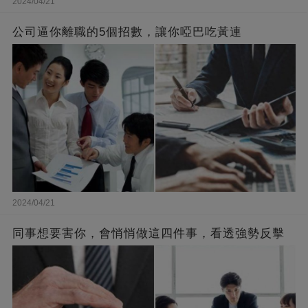
2024/04/21
公司逼你離職的5個招數，讓你啞巴吃黃連
2024/04/21
同事想要害你，會悄悄做這四件事，看透強勢反擊