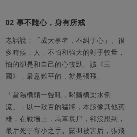
02 事不隨心，身有所戒
老話說：「成大事者，不糾于心」。很
多時候，人，不怕和強大的對手較量，
怕的卻是和自己的心較勁。讀《三
國》，最意難平的，就是張飛。
「當陽橋頭一聲吼，喝斷橋梁水倒
流」，以一敵百的猛將，本該像其他英
雄，在戰場上，馬革裹尸，卻沒想到，
最后死于宵小之手。關羽被害后，張飛