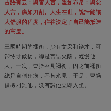
古語有云：與善人言，暖如布帛；與惡
人言，
痛如刀割。人生在世，說話能讓
人舒服的程度，往往決定了自己能抵達
的高度。
三國時期的禰衡，少有文采和辯才，可
卻恃才傲物，總是言語尖酸，輕慢他
人。一次，曹操召見禰衡，因之前禰衡
總是自稱狂病，不肯來見，于是，曹操
借機刁難他，沒有讓他立即入坐。