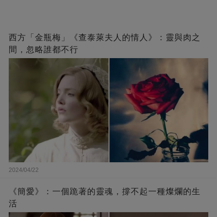
西方「金瓶梅」《查泰萊夫人的情人》：靈與肉之
間，忽略誰都不行
2024/04/22
《簡愛》：一個跪著的靈魂，撐不起一種燦爛的生
活