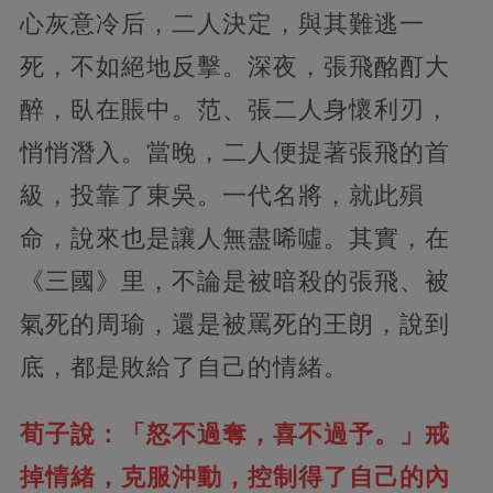
心灰意冷后，二人決定，與其難逃一
死，不如絕地反擊。深夜，張飛酩酊大
醉，臥在賬中。范、張二人身懷利刃，
悄悄潛入。當晚，二人便提著張飛的首
級，投靠了東吳。一代名將，就此殞
命，說來也是讓人無盡唏噓。其實，在
《三國》里，不論是被暗殺的張飛、被
氣死的周瑜，還是被罵死的王朗，說到
底，都是敗給了自己的情緒。
荀子說：「怒不過奪，喜不過予。」戒
掉情緒，克服沖動，控制得了自己的內