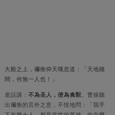
大殿之上，禰衡仰天嘆息道：「天地雖
闊，何無一人也！」
老話講：
不為圣人，便為禽獸
。曹操聽
出禰衡的言外之意，不悅地問：「我手
下有幾十人，都是當世的英雄，你怎麼