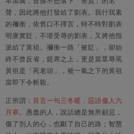
本加厲，曹操不想落下「害賢」的名
聲，因此將他打發給了劉表。我行我素
的禰衡，依舊口不擇言，時不時對劉表
明褒實貶，不堪受辱的劉表，又將他指
派給了黃祖。禰衡一路「被貶」，卻始
終不曾反省，筵席之上，更是當眾辱罵
黃祖是「死老頭」，被一氣之下的黃祖
當即下令斬殺。
正所謂：
良言一句三冬暖，惡語傷人六
月寒
。愚蠢的人，說話總是無所顧忌，
傷了別人的心，也斷了自己的路；
智慧