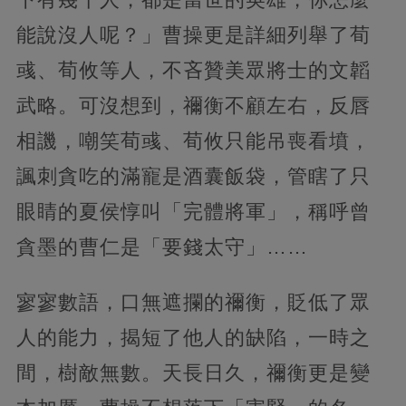
能說沒人呢？」曹操更是詳細列舉了荀
彧、荀攸等人，不吝贊美眾將士的文韜
武略。可沒想到，禰衡不顧左右，反唇
相譏，嘲笑荀彧、荀攸只能吊喪看墳，
諷刺貪吃的滿寵是酒囊飯袋，管瞎了只
眼睛的夏侯惇叫「完體將軍」，稱呼曾
貪墨的曹仁是「要錢太守」……
寥寥數語，口無遮攔的禰衡，貶低了眾
人的能力，揭短了他人的缺陷，一時之
間，樹敵無數。天長日久，禰衡更是變