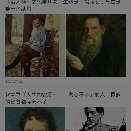
《名人傳》之托爾斯泰：生命是一場虛妄，死亡是
唯一的結局
2024/04/22
叔本華《人生的智慧》：「內心不幸」的人，再多
的物質都拯救不了