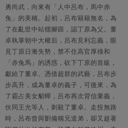
勇尚武，向來有「人中呂布，馬中赤
兔」的美稱。起初，呂布籍籍無名，為
了在亂世中站穩腳跟，認丁原為父。董
卓執掌朝中大權后，呂布見利忘義，眼
見丁原日漸失勢，禁不住高官厚祿和
「赤兔馬」的誘惑，砍下丁原的首級，
獻給了董卓。憑借超群的武藝，呂布步
步高升，成為董卓的義子，可後來，為
了霸占美女貂蟬，呂布再次背信棄義，
伙同王允等人，刺殺了董卓。走投無路
時，呂布曾與劉備稱兄道弟，卻又趁著