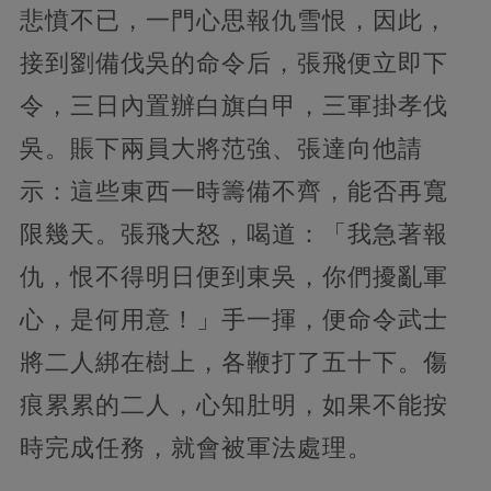
悲憤不已，一門心思報仇雪恨，因此，
接到劉備伐吳的命令后，張飛便立即下
令，三日內置辦白旗白甲，三軍掛孝伐
吳。賬下兩員大將范強、張達向他請
示：這些東西一時籌備不齊，能否再寬
限幾天。張飛大怒，喝道：「我急著報
仇，恨不得明日便到東吳，你們擾亂軍
心，是何用意！」手一揮，便命令武士
將二人綁在樹上，各鞭打了五十下。傷
痕累累的二人，心知肚明，如果不能按
時完成任務，就會被軍法處理。