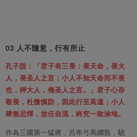
03 人不隨意，行有所止
孔子說：「君子有三畏：畏天命，畏大
人，畏圣人之言；小人不知天命而不畏
也，狎大人，侮圣人之言。」君子心存
敬畏，杜微慎防，因此行至高遠；小人
肆無忌憚，放任自流，終究一敗涂地。
作為三國第一猛將，呂布弓馬嫻熟，驍