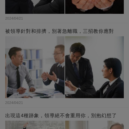
2024/04/21
被領導針對和排擠，別著急離職，三招教你應對
2024/04/21
出現這4種跡象，領導絕不會重用你，別抱幻想了