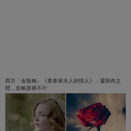
西方「金瓶梅」《查泰萊夫人的情人》：靈與肉之
間，忽略誰都不行