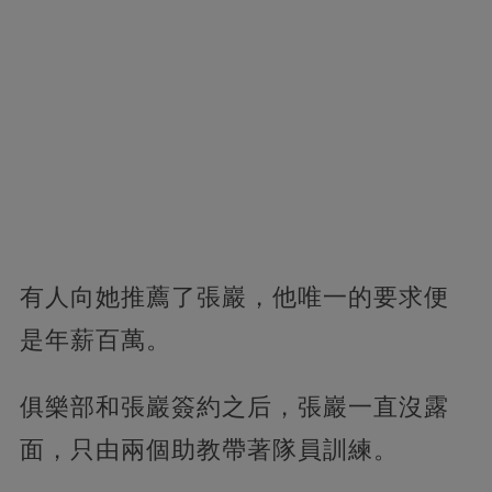
有人向她推薦了張巖，他唯一的要求便
是年薪百萬。
俱樂部和張巖簽約之后，張巖一直沒露
面，只由兩個助教帶著隊員訓練。