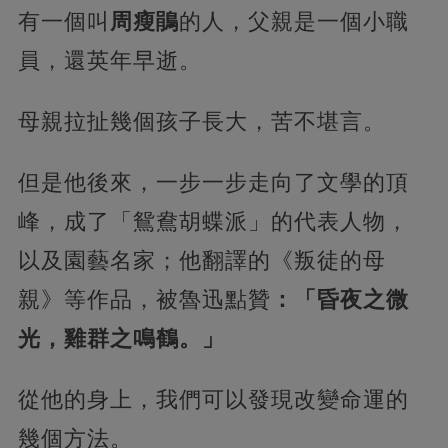
有一個叫
周瘦鵑
的人，父親是一個小職
員，還英年早逝。
母親拉扯幾個孩子長大，
苦不堪言。
但是他後來，一步一步走向了文學的頂
峰，成了「鴛鴦胡蝶派」的代表人物，
以及園藝名家；他翻譯的《叛徒的母
親》等作品，被魯迅點贊
：「昏夜之微
光，雞群之鳴鶴。」
從他的身上，我們可以發現改變命運的
幾個方法。