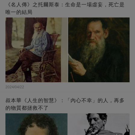
《名人傳》之托爾斯泰：生命是一場虛妄，死亡是
唯一的結局
2024/04/22
叔本華《人生的智慧》：「內心不幸」的人，再多
的物質都拯救不了