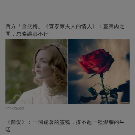
西方「金瓶梅」《查泰萊夫人的情人》：靈與肉之
間，忽略誰都不行
2024/04/22
《簡愛》：一個跪著的靈魂，撐不起一種燦爛的生
活