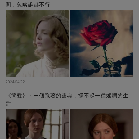
間，忽略誰都不行
2024/04/22
《簡愛》：一個跪著的靈魂，撐不起一種燦爛的生
活