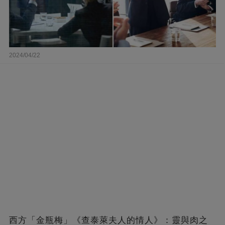
2024/04/22
西方「金瓶梅」《查泰萊夫人的情人》：靈與肉之