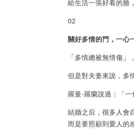
給生活一張好看的臉
02
關好多情的門，一心
「多情總被無情傷」
但是對夫妻來說，多
羅曼·羅蘭說過：「
結婚之后，很多人會
而是要照顧到愛人的