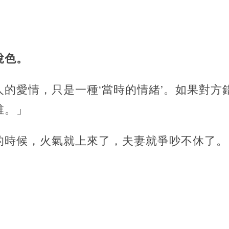
悅色。
人的愛情，只是一種‘當時的情緒’。如果對方
稚。」
的時候，火氣就上來了，
夫妻就爭吵不休了。