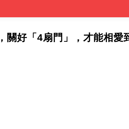
，關好「4扇門」，才能相愛