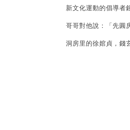
新文化運動的倡導者
哥哥對他說：「先圓
洞房里的徐婠貞，錢