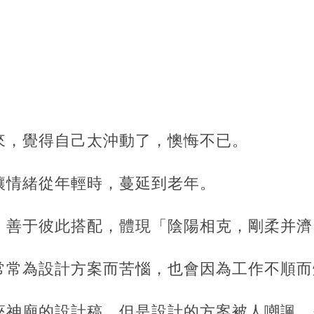
來，覺得自己太沖動了，懊悔不已。
讓情緒從年輕時，蔓延到老年。
，善于彼此搭配，體現「陰陽相克，剛柔并濟
常常為設計方案而苦惱，也會因為工作不順而
座神廟的設計稿，但是設計的方案被人嘲諷，