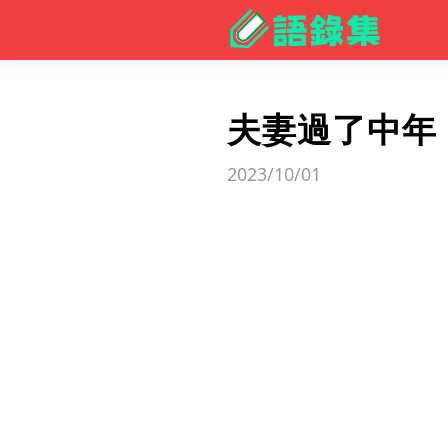
夫妻過了中年
2023/10/01