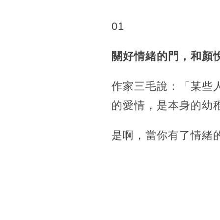
01
關好情緒的門，和顏
作家三毛說：「某些
的愛情，是本身的幼
是啊，當你有了情緒