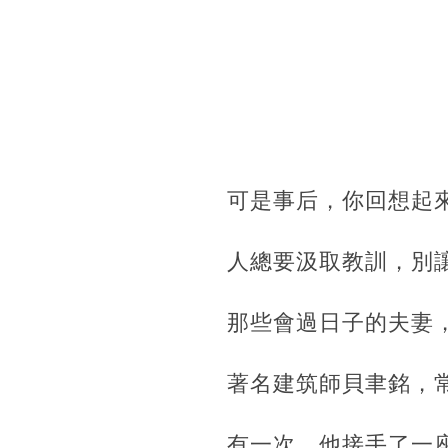
可是事后，你回想起
人總要汲取教訓，別
那些會過日子的夫妻
著名建筑師貝聿銘，
有一次，他接手了一