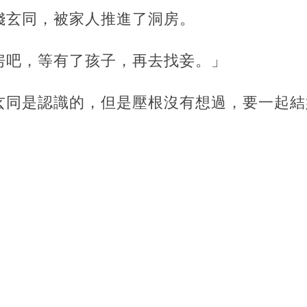
錢玄同，被家人推進了洞房。
房吧，等有了孩子，再去找妾。」
玄同是認識的，但是壓根沒有想過，要一起結