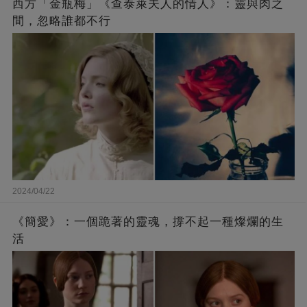
西方「金瓶梅」《查泰萊夫人的情人》：靈與肉之
間，忽略誰都不行
2024/04/22
《簡愛》：一個跪著的靈魂，撐不起一種燦爛的生
活