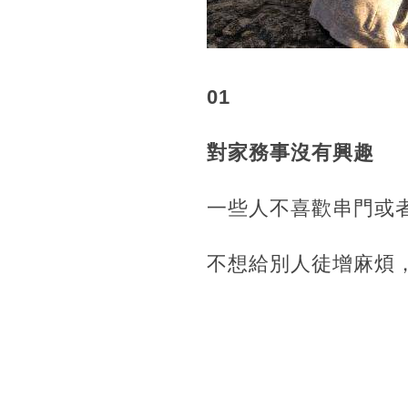
01
對家務事沒有興趣
一些人不喜歡串門或
不想給別人徒增麻煩