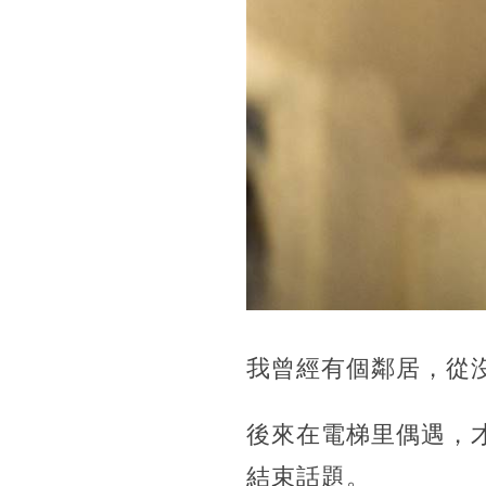
我曾經有個鄰居，從
後來在電梯里偶遇，
結束話題。