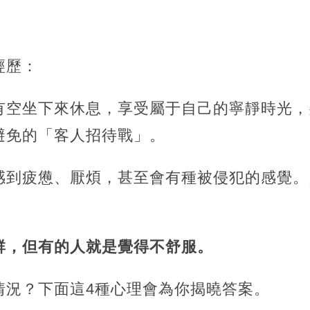
經歷：
有空坐下來休息，享受屬于自己的寧靜時光，
避免的「客人招待戰」。
感到疲憊、厭煩，甚至會有種被侵犯的感覺。
群，但有的人就是覺得不舒服。
情況？下面這4種心理會為你揭曉答案。