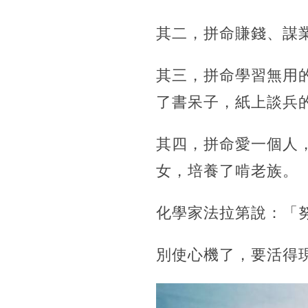
其二，拼命賺錢、謀
其三，拼命學習無用
了書呆子，紙上談兵
其四，拼命愛一個人
女，培養了啃老族。
化學家法拉第說：「
別使心機了，要活得