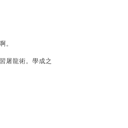
啊。
習屠龍術。學成之