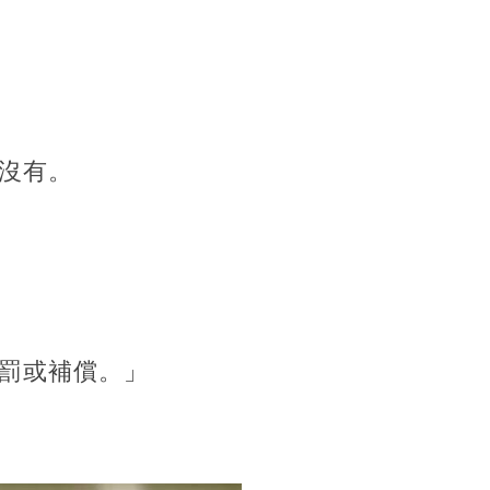
沒有。
罰或補償。」