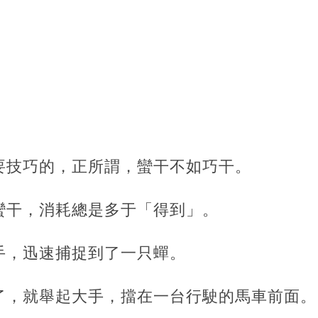
要技巧的，正所謂，蠻干不如巧干。
蠻干，消耗總是多于「得到」。
手，迅速捕捉到了一只蟬。
了，就舉起大手，擋在一台行駛的馬車前面。