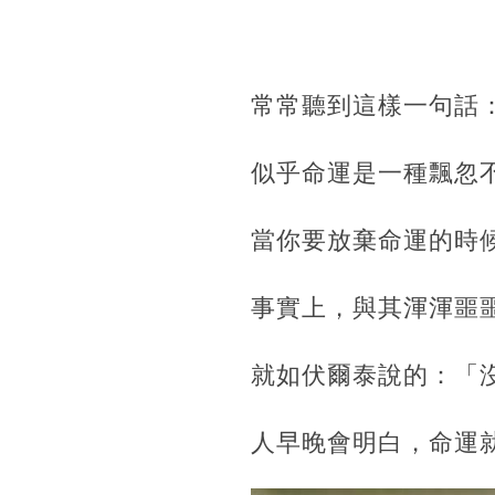
常常聽到這樣一句話
似乎命運是一種飄忽
當你要放棄命運的時
事實上，與其渾渾噩
就如伏爾泰說的：「
人早晚會明白，
命運