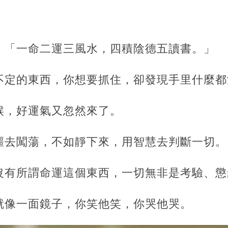
：「一命二運三風水，四積陰德五讀書。」
不定的東西，你想要抓住，卻發現手里什麼都
候，
好運氣又忽然來了。
噩去闖蕩，不如靜下來，用智慧去判斷一切。
沒有所謂命運這個東西，一切無非是考驗、懲
就像一面鏡子，你笑他笑，你哭他哭。