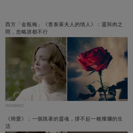
西方「金瓶梅」《查泰萊夫人的情人》：靈與肉之
間，忽略誰都不行
2024/04/22
《簡愛》：一個跪著的靈魂，撐不起一種燦爛的生
活