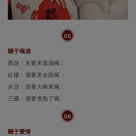
05
關于喝酒
西游：水要來當酒喝；
紅樓：酒要美女陪喝；
水滸：酒要大碗來喝；
三國：酒要煮熟了喝。
06
關于愛情