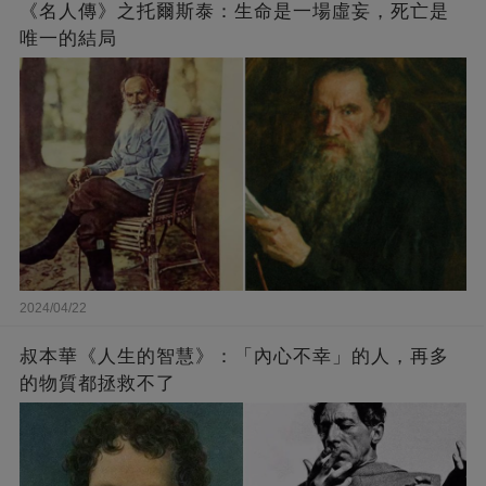
《名人傳》之托爾斯泰：生命是一場虛妄，死亡是
唯一的結局
2024/04/22
叔本華《人生的智慧》：「內心不幸」的人，再多
的物質都拯救不了