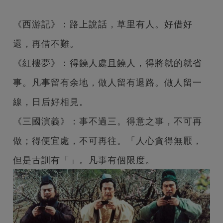
《西游記》：路上說話，草里有人。好借好
還，再借不難。
《紅樓夢》：得饒人處且饒人，得將就的就省
事。凡事留有余地，做人留有退路。做人留一
線，日后好相見。
《三國演義》：事不過三。得意之事，不可再
做；得便宜處，不可再往。「人心貪得無厭，
但是古訓有「」。凡事有個限度。