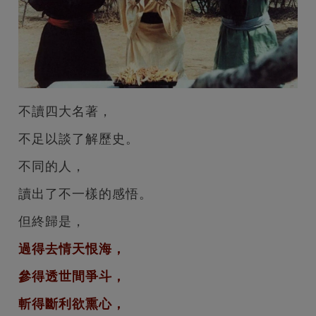
不讀四大名著，
不足以談了解歷史。
不同的人，
讀出了不一樣的感悟。
但終歸是，
過得去情天恨海，
參得透世間爭斗，
斬得斷利欲熏心，