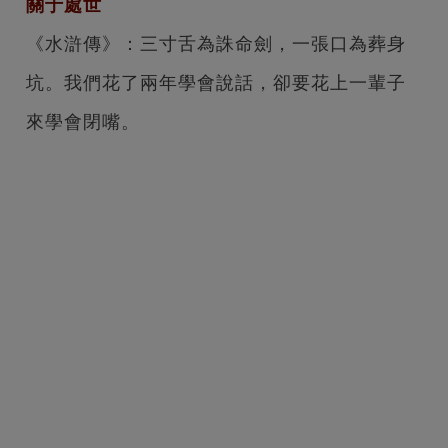
關于處世
《水滸傳》：三寸舌為誅命劍，一張口為葬身
坑。
我們花了兩年學會說話，卻要花上一輩子
來學會閉嘴。