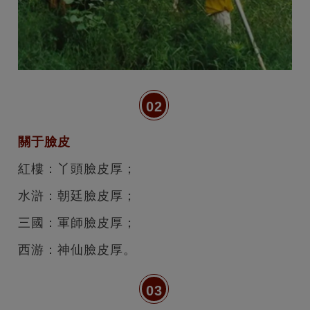
02
關于臉皮
紅樓：丫頭臉皮厚；
水滸：朝廷臉皮厚；
三國：軍師臉皮厚；
西游：神仙臉皮厚。
03