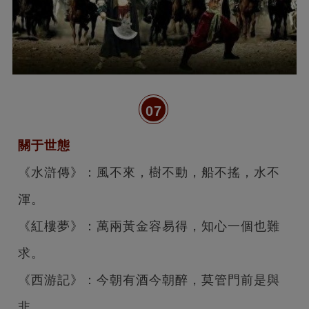
07
關于世態
《水滸傳》：風不來，樹不動，船不搖，水不
渾。
《紅樓夢》：萬兩黃金容易得，知心一個也難
求。
《西游記》：今朝有酒今朝醉，莫管門前是與
非。