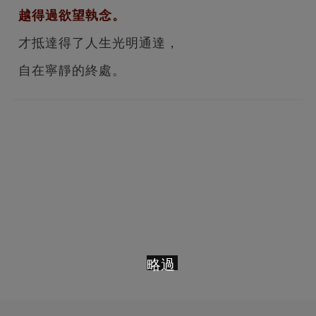
越得過欲望執念。
才抵達得了人生光明通達，
自在寧靜的終處。
略過