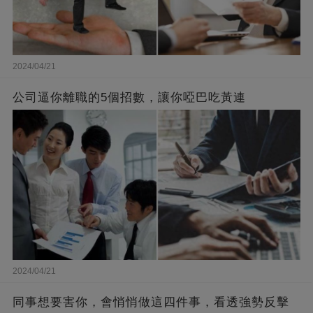
2024/04/21
公司逼你離職的5個招數，讓你啞巴吃黃連
2024/04/21
同事想要害你，會悄悄做這四件事，看透強勢反擊