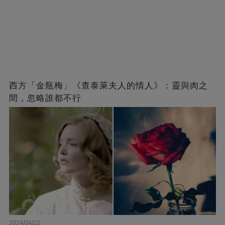
西方「金瓶梅」《查泰萊夫人的情人》：靈與肉之
間，忽略誰都不行
2024/04/22