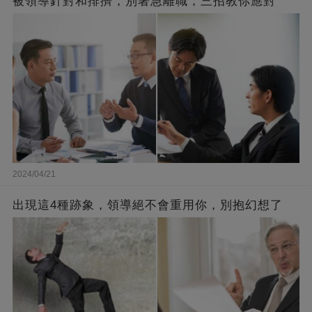
被領導針對和排擠，別著急離職，三招教你應對
2024/04/21
出現這4種跡象，領導絕不會重用你，別抱幻想了