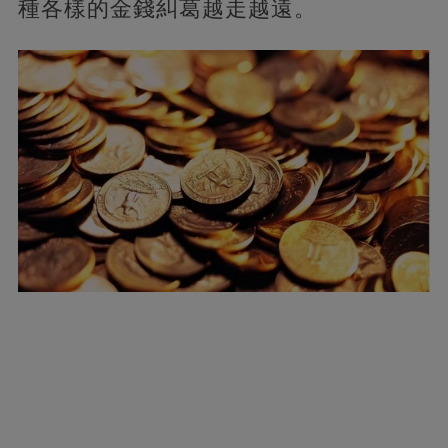
種各樣的金錢糾葛越走越遠。