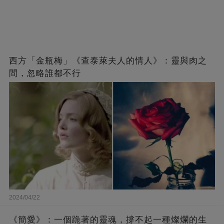
西方「金瓶梅」《查泰萊夫人的情人》：靈與肉之
間，忽略誰都不行
2024/04/22
《簡愛》：一個跪著的靈魂，撐不起一種燦爛的生