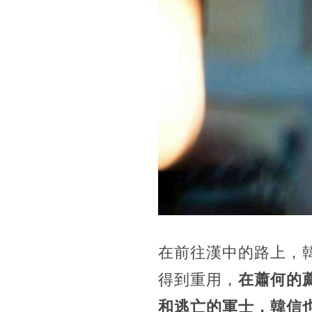
在前往漢中的路上，
得到重用，
在蕭何的
和逃亡的軍士，韓信