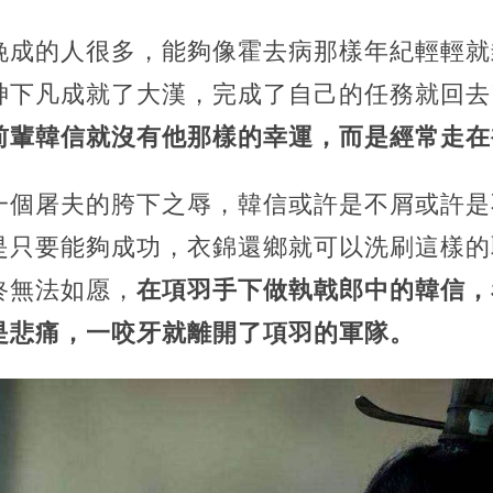
晚成的人很多，能夠像霍去病那樣年紀輕輕就
神下凡成就了大漢，完成了自己的任務就回去
前輩韓信就沒有他那樣的幸運，而是經常走在
一個屠夫的胯下之辱，韓信或許是不屑或許是
是只要能夠成功，衣錦還鄉就可以洗刷這樣的
終無法如愿，
在項羽手下做執戟郎中的韓信，
是悲痛，一咬牙就離開了項羽的軍隊。