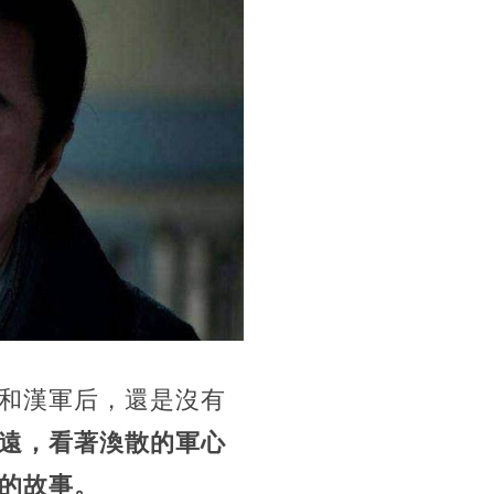
和漢軍后，還是沒有
遠，看著渙散的軍心
的故事。