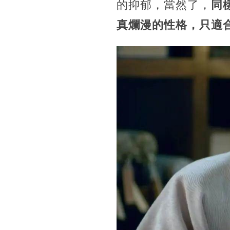
的抑郁，當然了，
同
真爛漫的性格，只適