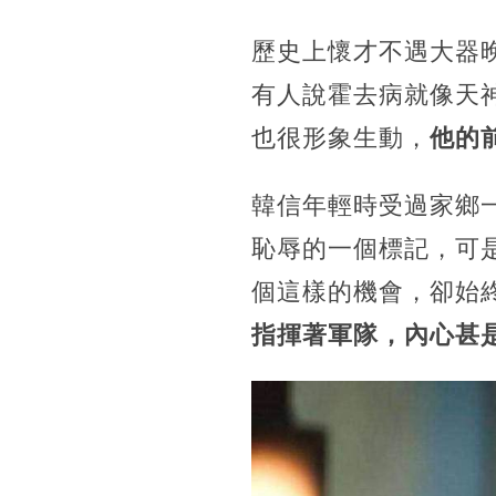
歷史上懷才不遇大器
有人說霍去病就像天
也很形象生動，
他的
韓信年輕時受過家鄉
恥辱的一個標記，可
個這樣的機會，卻始
指揮著軍隊，內心甚