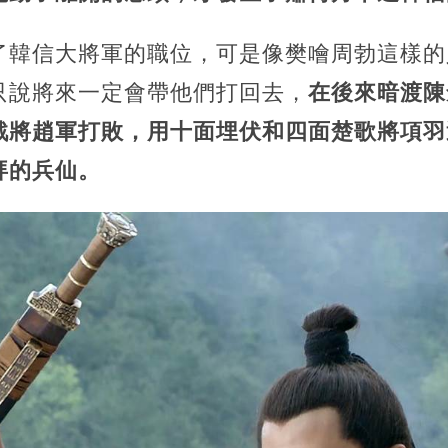
了韓信大將軍的職位，可是像樊噲周勃這樣的
只說將來一定會帶他們打回去，
在後來暗渡陳
戰將趙軍打敗，用十面埋伏和四面楚歌將項羽
拜的兵仙。