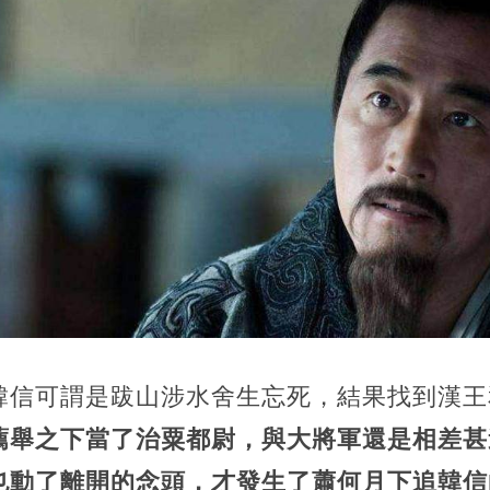
韓信可謂是跋山涉水舍生忘死，結果找到漢王
薦舉之下當了治粟都尉，與大將軍還是相差甚
也動了離開的念頭，才發生了蕭何月下追韓信