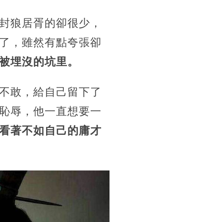
封狼居胥的卻很少，
了，雖然有點夸張卻
被埋沒的坑里。
不敢，給自己留下了
恥辱，他一直想要一
看著不如自己的庸才