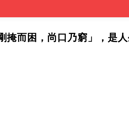
剛掩而困，尚口乃窮」，是人