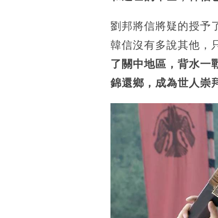
劉邦將信將疑的授予
韓信沒有多說其他，
了關中地區，背水一
錦還鄉，成為世人崇