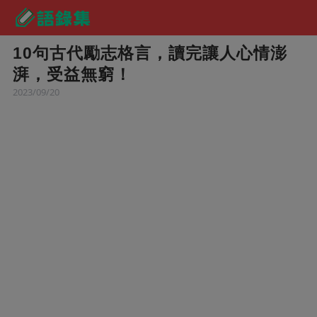
10句古代勵志格言，讀完讓人心情澎
湃，受益無窮！
2023/09/20