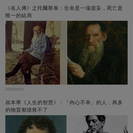
《名人傳》之托爾斯泰：生命是一場虛妄，死亡是
唯一的結局
2024/04/22
叔本華《人生的智慧》：「內心不幸」的人，再多
的物質都拯救不了