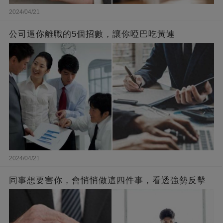
2024/04/21
公司逼你離職的5個招數，讓你啞巴吃黃連
2024/04/21
同事想要害你，會悄悄做這四件事，看透強勢反擊