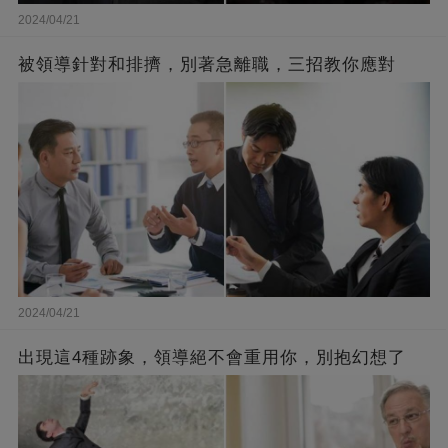
2024/04/21
被領導針對和排擠，別著急離職，三招教你應對
2024/04/21
出現這4種跡象，領導絕不會重用你，別抱幻想了