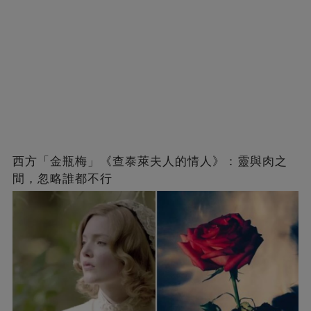
西方「金瓶梅」《查泰萊夫人的情人》：靈與肉之
間，忽略誰都不行