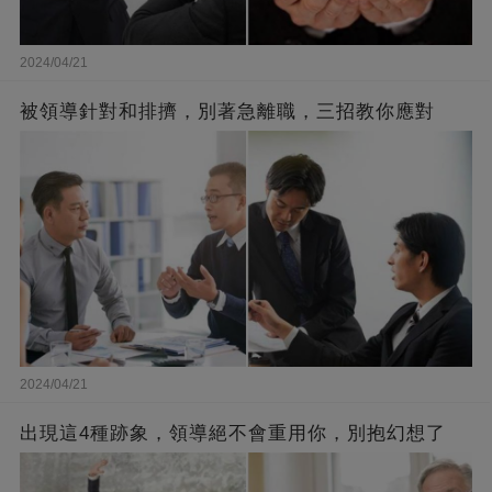
2024/04/21
被領導針對和排擠，別著急離職，三招教你應對
2024/04/21
出現這4種跡象，領導絕不會重用你，別抱幻想了