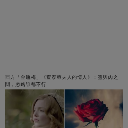
西方「金瓶梅」《查泰萊夫人的情人》：靈與肉之
間，忽略誰都不行