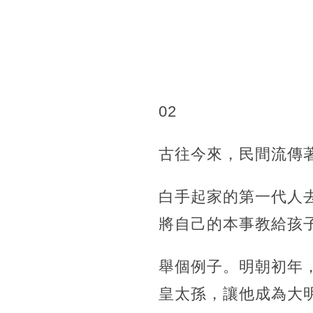
02
古往今來，民間流傳
白手起家的第一代人
將自己的本事教給孩
舉個例子。明朝初年
皇太孫，讓他成為大