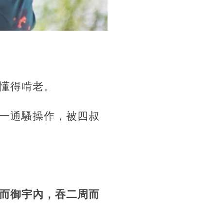
懂得啃老。
一通騷操作，被四叔
而御宇內，吞二周而