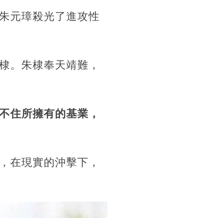
朱元璋殺光了進攻性
棣。朱棣奉天靖難，
不住所擁有的基業，
，在現實的沖擊下，