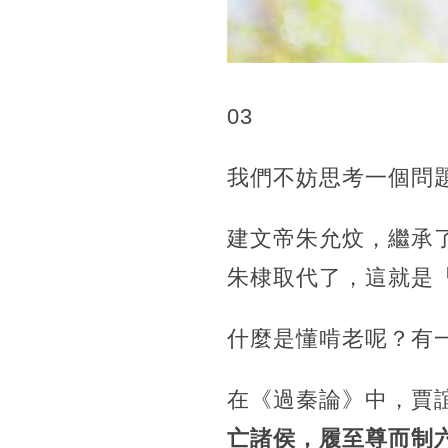
03
我們不妨思考一個問
建文帝朱允炆，繼承
朱棣取代了，這就是
什麼是懂啃老呢？有
在《過秦論》中，賈
亡諸侯，履至尊而制