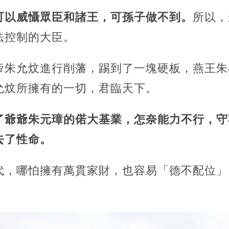
可以威懾眾臣和諸王，可孫子做不到。
所以，
法控制的大臣。
帝朱允炆進行削藩，踢到了一塊硬板，燕王朱
允炆所擁有的一切，君臨天下。
了爺爺朱元璋的偌大基業，怎奈能力不行，守
去了性命。
代，哪怕擁有萬貫家財，也容易「德不配位」