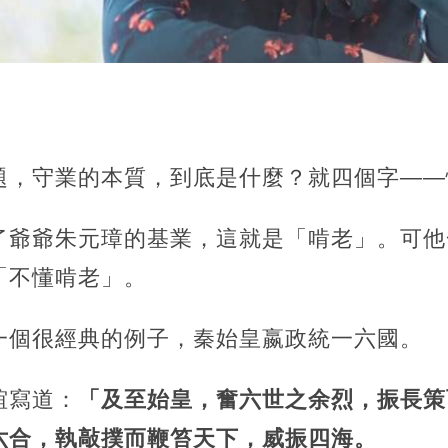
題，守業的本質，到底是什麼？就四個字——
了爺爺朱元璋的基業，這就是「啃老」。可他
「不懂啃老」。
一個很經典的例子，秦始皇嬴政統一六國。
誼寫道：
「及至始皇，奮六世之余烈，振長策
六合，執敲撲而鞭笞天下，威振四海。