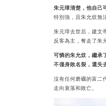
朱元璋清楚，他自己
特別強，且朱允炆無
朱元璋去世后，建文
反客為主，奪走了朱
可憐的朱允炆，繼承
不僅身敗名裂，還失
沒有任何磨礪的富二
走向衰落和敗亡。