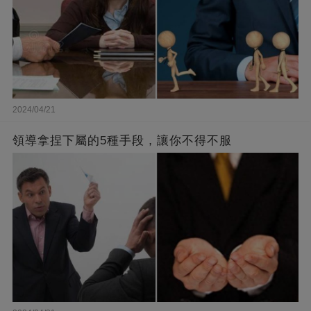
2024/04/21
領導拿捏下屬的5種手段，讓你不得不服