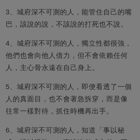
3、城府深不可測的人，能管住自己的嘴
巴，該說的說，不該說的打死也不說。
4、城府深不可測的人，獨立性都很強，
他們也會向他人借力，但不會依賴任何
人，主心骨永遠在自己身上。
5、城府深不可測的人，即便看透了一個
人的真面目，也不會著急拆穿，而是像
往常一樣對待，抓住時機再出手。
6、城府深不可測的人，知道「事以秘