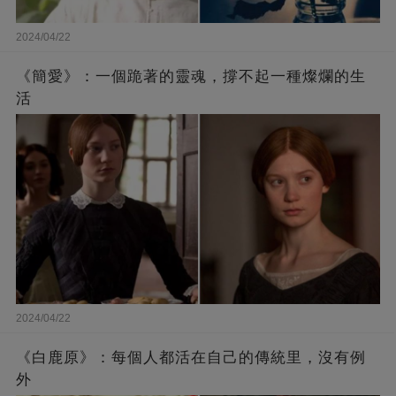
2024/04/22
《簡愛》：一個跪著的靈魂，撐不起一種燦爛的生
活
2024/04/22
《白鹿原》：每個人都活在自己的傳統里，沒有例
外