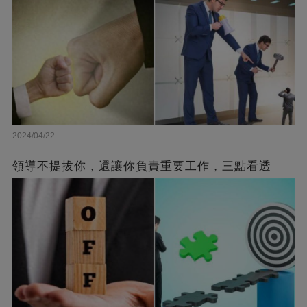
2024/04/22
領導不提拔你，還讓你負責重要工作，三點看透