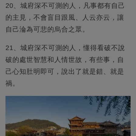
20、城府深不可測的人，凡事都有自己
的主見，不會盲目跟風、人云亦云，讓
自己淪為可悲的烏合之眾。
21、城府深不可測的人，懂得看破不說
破的處世智慧和人情世故，有些事，自
己心知肚明即可，說出了就是錯、就是
禍。