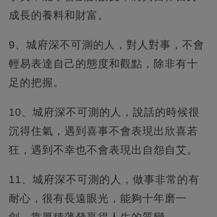
成長的養料和財富。
9、城府深不可測的人，對人對事，不會
輕易表達自己的態度和觀點，除非有十
足的把握。
10、城府深不可測的人，說話的時候很
沉得住氣，遇到喜事不會表現出欣喜若
狂，遇到不幸也不會表現出自怨自艾。
11、城府深不可測的人，做事非常的有
耐心，很有長遠眼光，能夠十年磨一