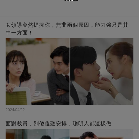
女領導突然提拔你，無非兩個原因，能力強只是其
中一方面！
2024/04/22
面對裁員，別傻傻聽安排，聰明人都這樣做