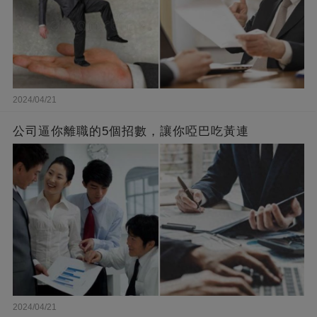
2024/04/21
公司逼你離職的5個招數，讓你啞巴吃黃連
2024/04/21