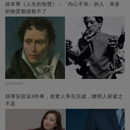
叔本華《人生的智慧》：「內心不幸」的人，再多
的物質都拯救不了
2024/04/22
領導安排這3件事，老實人爭先完成，聰明人卻避之
不及