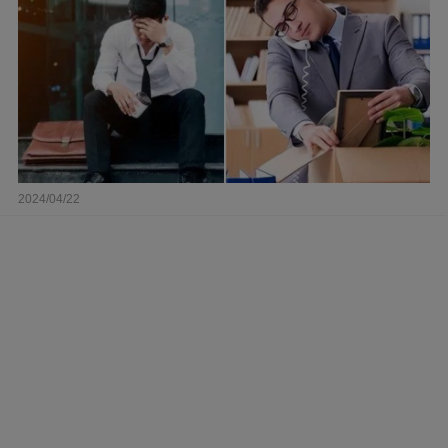
2024/04/22