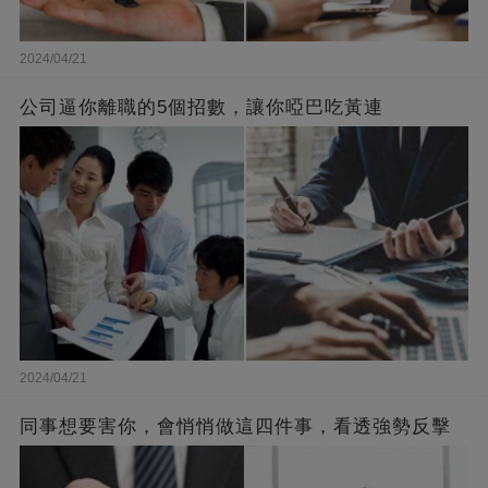
2024/04/21
公司逼你離職的5個招數，讓你啞巴吃黃連
2024/04/21
同事想要害你，會悄悄做這四件事，看透強勢反擊