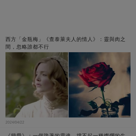
西方「金瓶梅」《查泰萊夫人的情人》：靈與肉之
間，忽略誰都不行
2024/04/22
《簡愛》：一個跪著的靈魂，撐不起一種燦爛的生