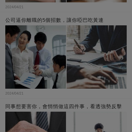
2024/04/21
公司逼你離職的5個招數，讓你啞巴吃黃連
2024/04/21
同事想要害你，會悄悄做這四件事，看透強勢反擊