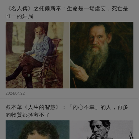
《名人傳》之托爾斯泰：生命是一場虛妄，死亡是
唯一的結局
2024/04/22
叔本華《人生的智慧》：「內心不幸」的人，再多
的物質都拯救不了